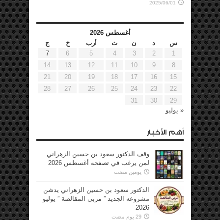
2025/06/01
أغسطس 2026
س
د
ن
ث
أرب
خ
ج
7
6
5
4
3
2
1
14
13
12
11
10
9
8
21
20
19
18
17
16
15
28
27
26
25
24
23
22
31
30
29
« يوليو
أهم الأخبار
وقف الدكتور سعود بن حسين الزهراني
لمن يرغب في تصفحه أغسطس 2026
يومين مضت
الدكتور سعود بن حسين الزهراني يدشن
مشروعه الجديد ” مربى المقالصة ” يوليو
2026
29 يوم مضت