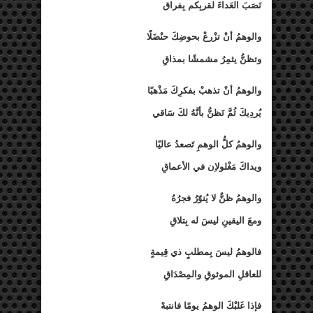
نَصَبَ العَداءَ لقربِكم بِفراق
والوهمُ أنْ تزْرعْ بحوضِكَ حنْضَلًا
وتظنُّ يثمِرُ مشمشًا بمذاقِ
والوهمُ أنْ تذهبْ بفكرِكَ مَذْهبًا
يُردِيكَ ثُمَّ تَظنُّ بأنَّهُ لكَ سَاقي
والوهمُ كلُّ الوهمِ تَصعدُ عاليًا
ويداكَ مَغْلولاِن في الأعماقِ
والوهمُ ظنٌّ لا يُنوّرُ فجرُهُ
ومعَ اليقينِ ليسَ له بِتلاقِ
فالوهمُ ليسَ بِمطلبٍ ذي قِيمةٍ
للعاقلِ الموثوقِ والمِصْدَاقِ
فإذا غَلبْكَ الوهمُ يومًا فانتبهْ