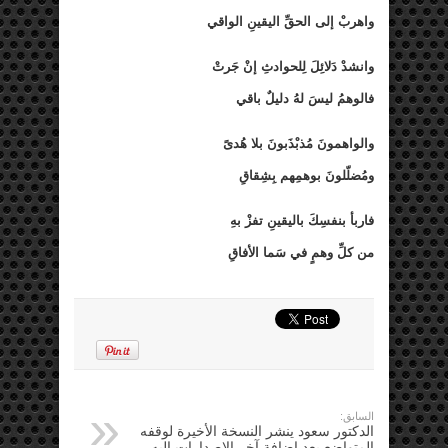
واهربْ إلى الحقِّ اليقينِ الواقي
وانشدْ دَلائِلَ لِلحوادثِ إنْ جَرتْ
فالوهمُ ليسَ لهُ دليلٌ باقي
والواهمونَ مُذبْذَبونَ بلا هُدىً
ومُضلّلونَ بوهمِهم بِشِقاقِ
فاربأ بنفسِكَ باليقينِ تفزْ بهِ
من كلِّ وهمٍ في سَما الأفاقِ
السابق:
الدكتور سعود ينشر النسخة الأخيرة لوقفه
المتواضع بعد إضافة آخر الإصدارات إليه