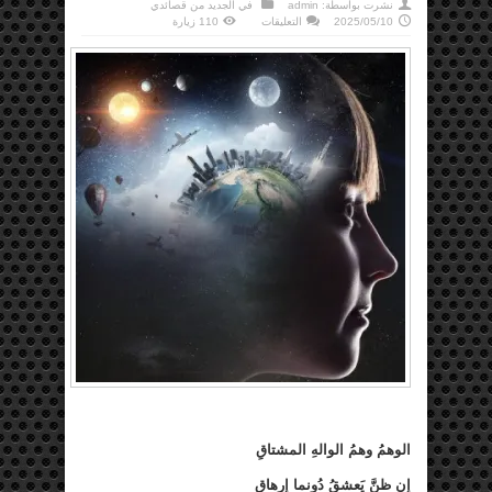
نشرت بواسطة:
admin
في
الجديد من قصائدي
على
2025/05/10
التعليقات
110 زيارة
الوهم
مغلقة
الوهمُ وهمُ الوالهِ المشتاقِ
إن ظنَّ يَعشقُ دُونما إرهاقِ