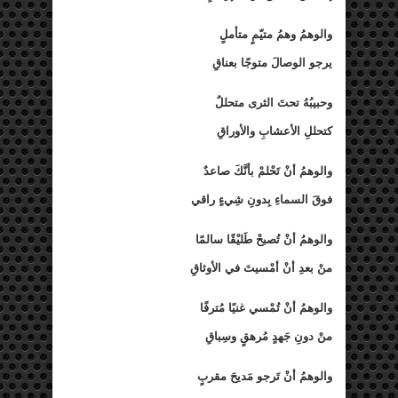
والوهمُ وهمُ متيّمٍ متأملٍ
يرجو الوصالَ متوجًا بعناقِ
وحبيبُهُ تحتَ الثرى متحللٌ
كتحللِ الأعشابِ والأوراقِ
والوهمُ أنْ تَحْلمْ بأنَّكَ صاعدٌ
فوقَ السماءِ بِدونِ شِيءٍ راقي
والوهمُ أنْ تُصبحْ طَليْقًا سالمًا
منْ بعدِ أنْ أمْسيتَ في الأوثاقِ
والوهمُ أنْ تُمْسي غنيًا مُترفًا
منْ دونِ جَهدٍ مُرهقٍ وسِباقِ
والوهمُ أنْ تَرجو مَديحَ مقربٍ