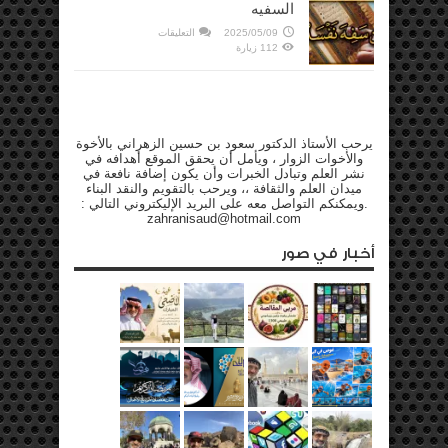
السفيه
على
2025/05/09
التعليقات
السفيه
112 زيارة
مغلقة
يرحب الأستاذ الدكتور سعود بن حسين الزهراني بالأخوة
والأخوات الزوار ، ويأمل أن يحقق الموقع أهدافه في
نشر العلم وتبادل الخبرات وأن يكون إضافة نافعة في
ميدان العلم والثقافة ،، ويرحب بالتقويم والنقد البناء
.ويمكنكم التواصل معه على البريد الإليكتروني التالي :
zahranisaud@hotmail.com
أخبار في صور