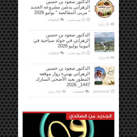
الدكتور سعود بن حسين
تصفحه
أغسطس
الزهراني يدشن مشروعه الجديد
2026
مغلقة
” مربى المقالصة ” يوليو 2026
على
28 يوم مضت
التعليقات
الدكتور
24 زيارة
سعود
بن
حسين
الدكتور سعود بن حسين
الزهراني
الزهراني في جولة سياحية في
يدشن
مشروعه
أثيوبيا يوليو 2026
الجديد
”
على
29 يوم مضت
التعليقات
مربى
الدكتور
المقالصة
49 زيارة
سعود
”
بن
يوليو
حسين
2026
الدكتور سعود بن حسين
الزهراني
مغلقة
الزهراني يهنيء زوار موقعه
في
جولة
المطور بعيد الأضحى المبارك
سياحية
في
1447_ 2026
أثيوبيا
يوليو
على
2026/05/25
التعليقات
102 زيارة
2026
الدكتور
مغلقة
سعود
بن
حسين
الزهراني
يهنيء
زوار
الجديد من قصائدي
موقعه
المطور
بعيد
الأضحى
المبارك
1447_