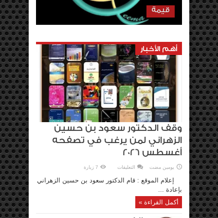
قيمة
أهم الأخبار
وقف الدكتور سعود بن حسين
الزهراني لمن يرغب في تصفحه
أغسطس 2026
على
يومين مضت
التعليقات
7 زيارة
وقف
الدكتور
إعلام الموقع : قام الدكتور سعود بن حسين الزهراني
سعود
بن
بإعادة ...
حسين
الزهراني
أكمل القراءة »
لمن
يرغب
في