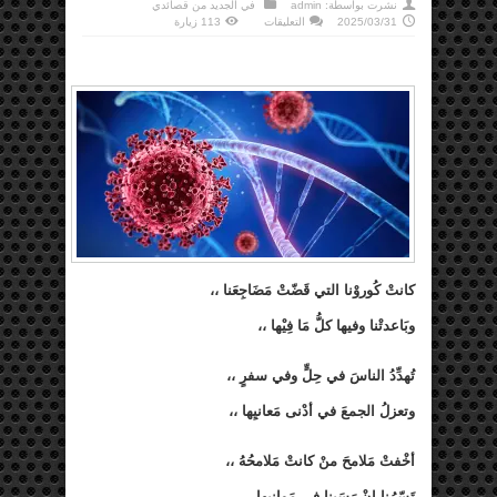
نشرت بواسطة:
admin
في
الجديد من قصائدي
على
2025/03/31
التعليقات
113 زيارة
كُورونا
مغلقة
كانتْ كُوروْنا التي قَضّتْ مَضَاجِعَنا ،،
وبَاعدتْنا وفيها كلُّ مَا فِيْها ،،
تُهدِّدُ الناسَ في حِلٍّ وفي سفرٍ ،،
وتعزلُ الجمعَ في أدْنى مَعانيِها ،،
أخْفتْ مَلامحَ منْ كانتْ مَلامحُهُ ،،
تَسّرُنا إنْ رَسَينا في مَوانِيها ،،