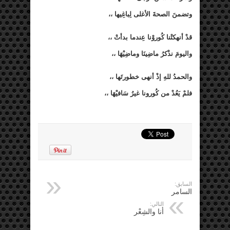
وتضمنَ الصحةَ الأغلى لِباغِيها ،،
قدْ أنهكتْنا كُوروْنا عِندما بدأتْ ،،
واليومَ نذْكرُ ماضِينَا وماضِيْهَا ،،
والحمدُ للهِ إذْ أنهى خطورتَها ،،
فلمْ يَعُدْ من كُورونا غيرُ سَافيْهَا ،،
السابق:
السامر
التالي:
أنا والشِعْر