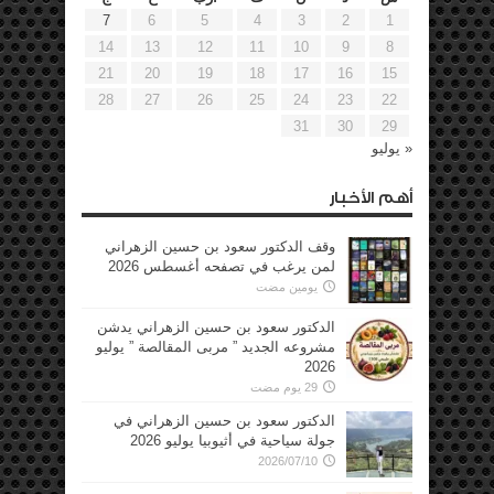
7
6
5
4
3
2
1
14
13
12
11
10
9
8
21
20
19
18
17
16
15
28
27
26
25
24
23
22
31
30
29
« يوليو
أهم الأخبار
وقف الدكتور سعود بن حسين الزهراني
لمن يرغب في تصفحه أغسطس 2026
يومين مضت
الدكتور سعود بن حسين الزهراني يدشن
مشروعه الجديد ” مربى المقالصة ” يوليو
2026
29 يوم مضت
الدكتور سعود بن حسين الزهراني في
جولة سياحية في أثيوبيا يوليو 2026
2026/07/10