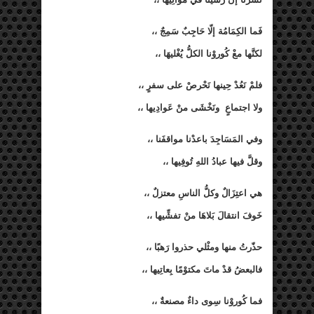
فَما الكِمَامُة إلّا حَاجِبٌ سَمِجٌ ،،
لكنَّها معْ كُوروْنا الكلُّ يُغْليهَا ،،
فلمْ نَعُدْ حِينها نَحْرصْ على سفرٍ ،،
ولا اجتماعٍ
ونَخْشَى منْ عَوادِيها ،،
وفي المَسَاجِدَ باعدْنا مواقفَنا ،،
وقلَّ فيها عبادُ اللهِ تُوفِيها ،،
هي اعتِزَالٌ وكلُّ الناسِ معتزلٌ ،،
خَوفَ انتقالَ بَلاهَا منْ تفشِّيها ،،
حذّرتُ منها ومثْلي حذروا رَهبًا ،،
فالبعضُ قدْ ماتَ مكتوْمًا بِعاتِيها ،،
فما كُوروْنا سِوى داءٌ مصنعةٌ ،،