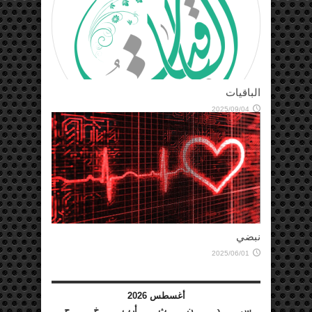
الباقيات
2025/09/04
نبضي
2025/06/01
أغسطس 2026
س
د
ن
ث
أرب
خ
ج