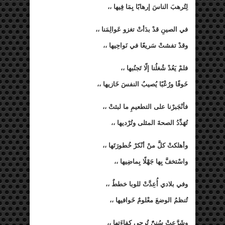
لِتُرهبَ الناسَ إرهابًا بِمَا فِيها ،،
في الصينِ قدْ بدَأتْ تغزو عَوالِمَنا ،،
وقدْ تفشتْ سَريعًا في نَواحِيها ،،
فلمْ يَعُدْ شُغلُنا إلّا تَجنُبها ،،
خَوفًا ورُعْبًا يُصيبُ النفسَ خَازيها ،،
فأنْجَبرْنا على التطعيمِ ما لبثتْ ،،
تُهَدِّدُ الصحةَ المثلى وتُرْديها ،،
وأهلكتْ كلَّ منْ أنْكرْ خُطورَتَها ،،
واسْتخفَّ بِها جَهْلًا بِماضِيها ،،
وفي بلادي أُعِدَّتْ للوبا خططٌ ،،
تُنظمُ الوضعَ معْلومٌ خَوافيها ،،
وشَرَّعتْ سُننًٌ تُرجى كفاءَتها ،،