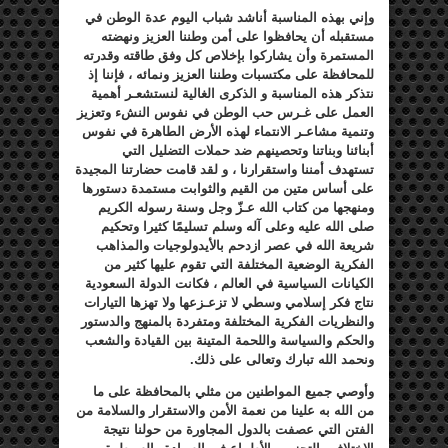
وإني بهذه المناسبة أناشد شباب اليوم عدة الوطن في
مستقبله أن يحافظوا على أمن وطننا العزيز ونهضته
المستمرة وأن يشاركوا بإخلاص كل وفق طاقته وقدرته
للمحافظة على مكتسبات وطننا العزيز ونمائه ، فإننا إذ
نتذكر هذه المناسبة و الذكرى الغالية لنستشعـر أهمية
العمل على غـرس حب الوطن في نفوس النشء وتعزيز
وتنمية مشاعـر الانتماء لهذه الأرض الطاهرة في نفوس
أبنائنا وبناتنا وتحصينهم ضد حملات التضليل التي
تستهدف أمننا واستقرارنا ، و لقد قامت حضارتنا المجيدة
على أساس متين من القيم والثوابت مستمدة دستورها
ومنهجها من كتاب الله عـزّ وجل وسنة رسوله الكريم
صلى الله عليه وعلى آله وسلم تسليمًا كثيرا وتحكيم
شريعة الله في عصر ازدحم بالأيدولوجيات والمذاهب
الفكرية الوضعية المختلفة التي تقوم عليها كثير من
الكيانات السياسية في العالم ، فكانت الدولة السعودية
نتاج فكر إسلامي وسطي لا تزعـزعها ولا تهزها التيارات
والنظريات الفكرية المختلفة ومتفردة بالمنهج والدستور
والحكم والسياسة واللحمة المتينة بين القيادة والشعب
ونحمد الله تبارك وتعالى على ذلك.
وأوصي جميع المواطنين من مثلي بالمحافظة على ما
من الله به علينا من نعمة الأمن والاستقرار والسلامة من
الفتن التي عصفت بالدول المجاورة من حولنا نتيجة