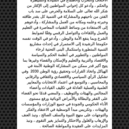
الاختلاف والتحزب والأطماع في السيادة والسيطرة
والحكم ، وأدعو كل إخواني المواطنين إلى الإكثار من
شكر الله تعالى على السلامة والحرص على سد باب
الفتن من ناحيتهم والمشاركة في التنمية كل بقدر طاقته
وخبرته وعلمه ومكانه من العمل والمشاركة ، وأدعوهم
إلى الاستفادة من وسائط التقنيات المعاصرة في التعليم
والعمل واللقاءات والتواصل الرقمي وفقًا لضوابط
الشرع وبما ينفع الأمة والوطن ، وأدعو في الوقت نفسه
حكومتنا الرشيدة إلى الاستمرار في إحداث مشاريع
التنمية المتطورة واستكمال البنى التحتية لرخاء
المواطنين ، والتطوير في أنظمة الحكم والسياسة
والاقتصاد والتربية والتعليم والإسكان والقضاء وغيرها بما
يتيح أكبر قدر ممكن من المشاركة الوطنية الآمنة في
الهياكل واتخاذ القرارات وتحقيق رؤية الوطن 2030 وفي
تشكيل الرأي السياسي والاقتصادي والثقافي والرقابي
والمحاسبي ، والتوسع في اعتماد الانتخابات والمعايير
العلمية والعملية العادلة في تكليف القيادات وأعضاء
المجالس والهيئات والتوظيف ، والمضي قدمًا نحو القضاء
على الفقر والبطالة والأمراض الوبائية ورفع مستوى
الأداء الحكومي والجودة في جميع الوزارات والمؤسسات
والهيئات ، وتكريس مبدأ الوسطية في الاعتقاد والفكر
والتوجهات على منهج النبوة والسلف الصالح ، ونبذ العنف
والإرهاب والغلول والاحتكار والتمايز بغير التقوى ، ونبذ
المزايدات على العقيدة والمواطنة الصالحة .