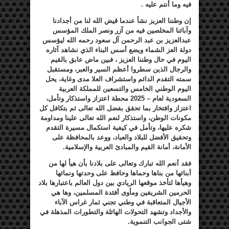
فيه وما أنتم عليه .
إن وطننا العزيز نشأ عندما قيض الله لنا من أجدادنا
وآبائنا المخلصين فيه من آزر ونصر الملك المؤسس
عبدالعزيز بن عبد الرحمن آل سعود رحمه الله ليؤسس
دولة العز الشماء ويضع أسس البناء الذي نشاهد آثاره
اليوم في حال وطننا العزيز ، فبين ماض عابق بالقيم
والرجال الذين سطروا أعظم السير والعبر، ومستقبل
سمته التقدم الدائم واستشراف العلا مدى وغاية، يحل
اليوم الوطني الخامس والتسعين للمملكة العربية
السعودية لعام – 2025 محطة اعتزاز واستذكار وتأمل،
اعتزاز وافتخار بما تحقق بفضل الله تعالى ثم بتكافل كل
مكونات الوطن، واستذكار لنعم الله تعالى علينا ومداومة
شكره عليها، وتأمل في كيفية استكمال مسيرة التقدم
وتحقيق الأفضل للبلاد والعباد، ووعد بالمحافظة على
الأمانة، أمانة القيم والمبادئ العربية والإسلامية.
فقد أنعم الله تبارك وتعالى على بلادنا بأن هيأ لها من
أبنائها من بناها وحماها وحافظ على وحدتها ونمائها
وهيأها لتأخذ موقعها الريادي بين دول العالم باعتبارها بلاد
الحرمين الشريفين ومأوى أفئدة المسلمين، وها هي
الأجيال المتعاقبة في وطني تجني ثمار غراس الآباء
والأجداد وتشهد التحولات الهائلة والتطورات المذهلة في
شتى الجوانب التنموية.