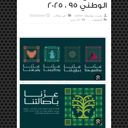
الوطني 95 ، 2025
نشرت بواسطة:
admin
في
مقالات
2025/10/04
على
التعليقات
67 زيارة
كلمتي
بمناسبة
اليوم
الوطني
95
،
2025
مغلقة