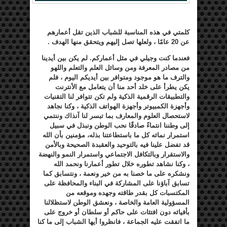
كلمتي في هذه المناسبة للشباب الذين تقل أعمارهم
عن 20 عامًا ، ولعلها تصل إليهم ويتحقق منها الهدف .
فعندما كنت وجيلي في مثل أعماركم. لم يكن بين أيدينا
من مصادر المعرفة ومن وسائل العلم والتعلم واللهو
والترف ما هو موجود ومتوافر بين أيديكم اليوم ، فلم
يكن يطرأ على خلد أحد منا أن يتعامل مع الأنترنت
والتطبيقات الرقمية الذكية ولم تكن تتوافر لنا التقنيات
وأجهزة الكمبيوتر وأجهزة الهواتف الذكية ، وكنا نجاهد
لاستحصال العلوم والمعارف بما تبسر لنا آنذاك وننتمي
إلى وطننا انتماءً صادقًا نحب الوطن ونبذل في سبيل
استمرار نمائه كل ما باستطاعتنا بذله، مؤمنين بأن الله
قد تفضل علينا فيه بالتوحيد والعقبدة الصحيحة وبالأمن
والاستقرار وبالتكافل الاجتماعي واستمرار النمو والنهضة
، وكنا نشاهد تطوره خلال تطور أعمارنا ونحمد الله
ونشكره على ما خصنا به من خير ونعمة ، ونتسابق كما
تسابق آباؤنا على المشاركة في البناء والمحافظة على
المكتسبات كل بقدر طاقته وجهده وموقعه من
المسؤولية العامة والخاصة ، ونعشق الوطن لاستظلالنا
بأفيائه دون افتئات على حاكم أو سلطان أو خروج على
ما اتفقت عليه الجماعة ، فانظروا أيها الشباب إلى ما كنا