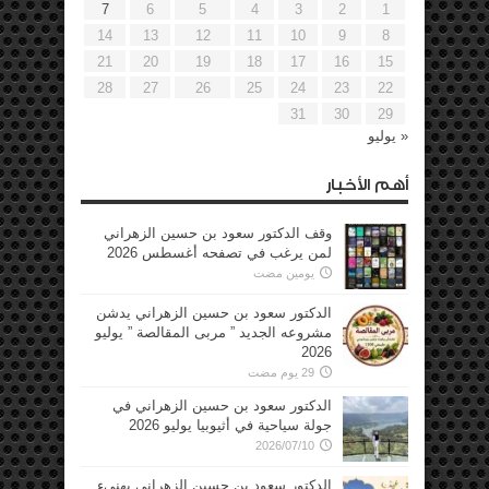
7
6
5
4
3
2
1
14
13
12
11
10
9
8
21
20
19
18
17
16
15
28
27
26
25
24
23
22
31
30
29
« يوليو
أهم الأخبار
وقف الدكتور سعود بن حسين الزهراني
لمن يرغب في تصفحه أغسطس 2026
يومين مضت
الدكتور سعود بن حسين الزهراني يدشن
مشروعه الجديد ” مربى المقالصة ” يوليو
2026
29 يوم مضت
الدكتور سعود بن حسين الزهراني في
جولة سياحية في أثيوبيا يوليو 2026
2026/07/10
الدكتور سعود بن حسين الزهراني يهنيء