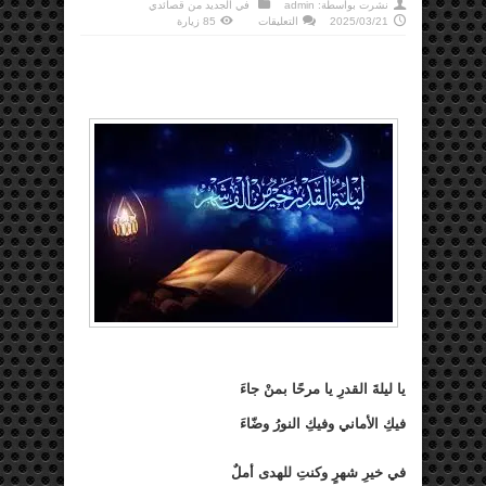
نشرت بواسطة:
admin
في
الجديد من قصائدي
على
2025/03/21
التعليقات
85 زيارة
ليلة
القدر
مغلقة
يا ليلةَ القدرِ يا مرحًا بمنْ جاءَ
فيكِ الأماني وفيكِ النورُ وضّاءَ
في خيرِ شهرٍ وكنتِ للهدى أملٌ