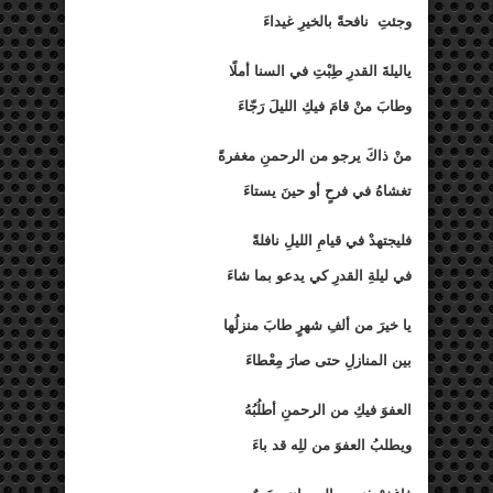
وجئتِ
نافحةً بالخيرِ غيداءَ
ياليلةَ القدرِ طِبْتِ في السنا أملًا
وطابَ منْ قامَ فيكِ الليلَ رَجّاءَ
منْ ذاكَ يرجو من الرحمنِ مغفرةً
تغشاهُ في فرحٍ أو حينَ يستاءَ
فليجتهدْ في قيامِ الليلِ نافلةً
في ليلةِ القدرِ كي يدعو بما شاءَ
يا خيرَ من ألفِ شهرٍ طابَ منزلُها
بين المنازلِ حتى صارَ مِعْطاءَ
العفوَ فيكِ من الرحمنِ أطلُبُهُ
ويطلبُ العفوَ من للِه قد باءَ