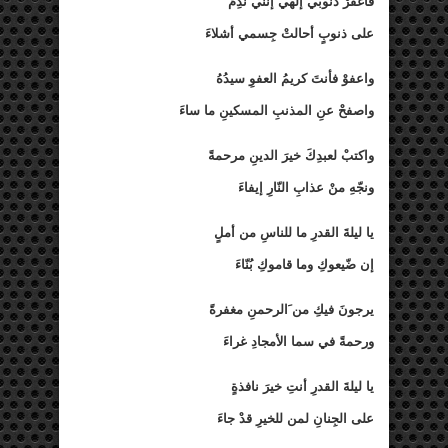
فاغفرْ ذنوبي إلهي إنني نَدِمٌ
على ذنوبٍ أحالتْ جِسمي أشلاءَ
واعفوْ فأنتَ كريمُ العفوِ سيدُهُ
واصفحْ عنِ المذنبِ المسكينِ ما ساءَ
واكتبْ لعبدِكَ خيرَ الدينِ مرحمةً
ونجّهِ منْ عذابِ النّارِ إيفاءَ
يا ليلةَ القدرِ ما للناسِ من أملٍ
إن ضّيعوكِ وما قاموكِ بُنّاءَ
يرجونَ فيكِ من َالرحمنِ مغفرةً
ورحمةً في سما الأمجادِ غراءَ
يا ليلةَ القدرِ أنتِ خيرَ نافذةٍ
على الجِنانِ لمن للخيرِ قدْ جاءَ