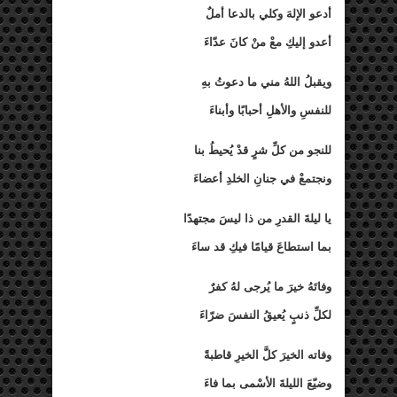
أدعو الإلهَ وكلي بالدعا أملٌ
أعدو إليكِ معْ منْ كانَ عدّاءَ
ويقبلُ اللهُ مني ما دعوتُ بهِ
للنفسِ والأهلِ أحبابًا وأبناءَ
للنجو من كلِّ شرٍ قدْ يُحيطُ بنا
ونجتمعْ في جنانِ الخلدِ أعضاءَ
يا ليلةَ القدرِ من ذا ليسَ مجتهدًا
بما استطاعَ قيامًا فيكِ قد ساءَ
وفاتَهُ خيرَ ما يُرجى لهُ كفرٌ
لكلِّ ذنبٍ يُعيقُ النفسَ ضرّاءَ
وفاته الخيرَ كلَّ الخيرِ قاطبةً
وضيّعَ الليلةَ الأسْمى بما فاءَ