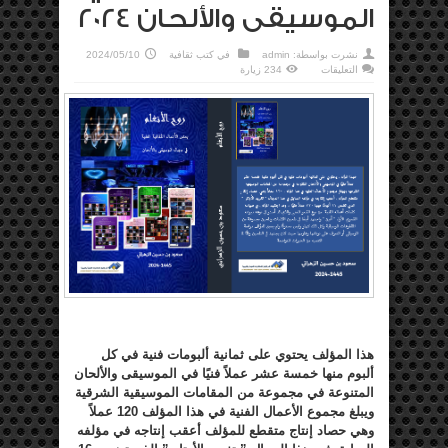
الموسيقى والألحان 2024
نشرت بواسطة:
admin
في
كتب ثقافية
2024/05/10
على
التعليقات
234 زيارة
مؤلف
”
روح
الأنغام
”
في
الموسيقى
والألحان
2024
مغلقة
هذا المؤلف يحتوي على ثمانية ألبومات فنية في كل
ألبوم منها خمسة عشر عملاً فنيًا في الموسيقى والألحان
المتنوعة في مجموعة من المقامات الموسيقية الشرقية
ويبلغ مجموع الأعمال الفنية في هذا المؤلف
120
عملاً
وهي حصاد إنتاج متقطع للمؤلف أعقب إنتاجه في مؤلفه