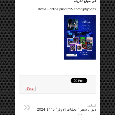
في موقع تخزينه
https://online.pubhtml5.com/fjpfg/pqzs/
السابق:
ديوان شعر ” تجليات الأوتار” 1445-2024