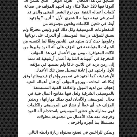
السابق في هذا المجال ” تغريد الأوتار ” الذي تضمن
16
ألبومًا فيها
320
عملاً فنيًا ، وقد اجتهد المؤلف في صياغة
كلمات أعماله الفنية من نوع الشعر المغنى والذي قد
أصدر في نوعه ديوانه الشعري الأول ” أنين ” واجتهد
أيضًا في تلحين الكلمات وتلحين مجموعة من
المقطوعات الموسيقية وكل ذلك كهاو وليس محترفًا ولم
يسبق للمؤلف دراسة الموسيقى أو التعرف على نوتاتها
وعلومها حيث كان يجتهد في التلحين وفقًا لما اكتسبه من
الخبرات المتواضعة في العزف على آلة العود وغيرها من
الآلات المتوافرة ، ومن بين الأعمال في هذا المؤلف
المخرجة في ألبوماته الثمانية أعمال أرشيفية قد تمتد
إلى زمن يزيد عن ثلاثين عامًا ولم يضمنها في مؤلفه
الأول واجتهد في إعادة تسجيل بعض تلك الأعمال
الأرشيفية ، كما اجتهد في تصميم وإخراج فيديوهاتها وفق
إمكاناته المتاحة ، ويرجو المؤلف أن تنال أعماله الفنية
إعجاب من لديه الميول والذائقة الفنية المستمتعة
بالموسيقى الشرقية ولعل فيها مفاتيح أعمال فنية في
مجال الموسيقى والألحان لمن يملك مهاراتها ، ويعتذر
المؤلف عن أي خطأ أو نشاز في الموسيقى والكلمات
فهي محاولة هاوٍ عشق الموسيقى باستخدام آلة العود
وخرجت معه هذه الأعمال من مجموعة محاولات
مستمتعًا بما أنجزه وأخرجه .
ويمكن للراغبين في تصفح محتواه زيارة رابطه التالي