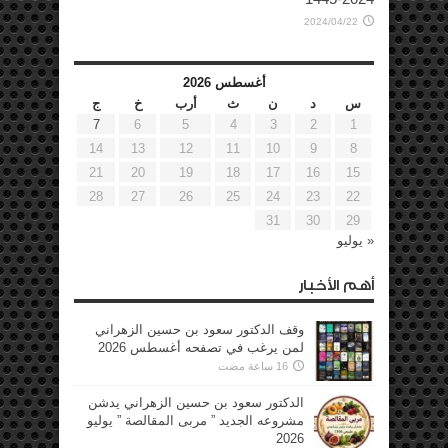
2024/04/22
أغسطس 2026
س
د
ن
ث
أرب
خ
ج
7
6
5
4
3
2
1
14
13
12
11
10
9
8
21
20
19
18
17
16
15
28
27
26
25
24
23
22
31
30
29
« يوليو
أهم الأخبار
وقف الدكتور سعود بن حسين الزهراني
لمن يرغب في تصفحه أغسطس 2026
16 ساعة مضت
الدكتور سعود بن حسين الزهراني يدشن
مشروعه الجديد ” مربى المقالصة ” يوليو
2026